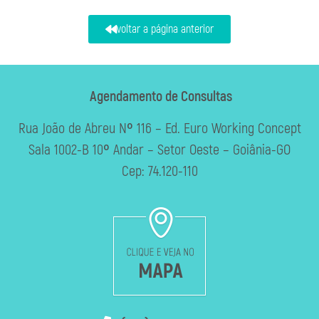
voltar a página anterior
Agendamento de Consultas
Rua João de Abreu Nº 116 – Ed. Euro Working Concept
Sala 1002-B 10º Andar – Setor Oeste – Goiânia-GO
Cep: 74.120-110