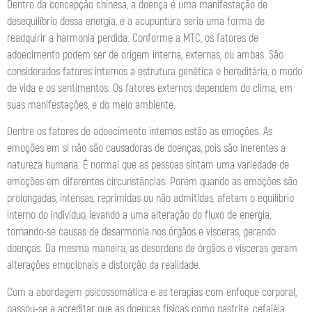
Dentro da concepção chinesa, a doença é uma manifestação de
desequilíbrio dessa energia, e a acupuntura seria uma forma de
readquirir a harmonia perdida. Conforme a MTC, os fatores de
adoecimento podem ser de origem interna, externas, ou ambas. São
considerados fatores internos a estrutura genética e hereditária, o modo
de vida e os sentimentos. Os fatores externos dependem do clima, em
suas manifestações, e do meio ambiente.
Dentre os fatores de adoecimento internos estão as emoções. As
emoções em si não são causadoras de doenças, pois são inerentes a
natureza humana. É normal que as pessoas sintam uma variedade de
emoções em diferentes circunstâncias. Porém quando as emoções são
prolongadas, intensas, reprimidas ou não admitidas, afetam o equilíbrio
interno do indivíduo, levando a uma alteração do fluxo de energia,
tornando-se causas de desarmonia nos órgãos e vísceras, gerando
doenças. Da mesma maneira, as desordens de órgãos e vísceras geram
alterações emocionais e distorção da realidade.
Com a abordagem psicossomática e as terapias com enfoque corporal,
passou-se a acreditar que as doenças físicas como gastrite, cefaléia,