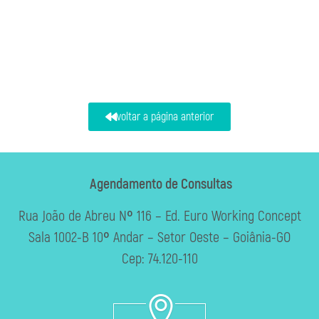
voltar a página anterior
Agendamento de Consultas
Rua João de Abreu Nº 116 – Ed. Euro Working Concept
Sala 1002-B 10º Andar – Setor Oeste – Goiânia-GO
Cep: 74.120-110