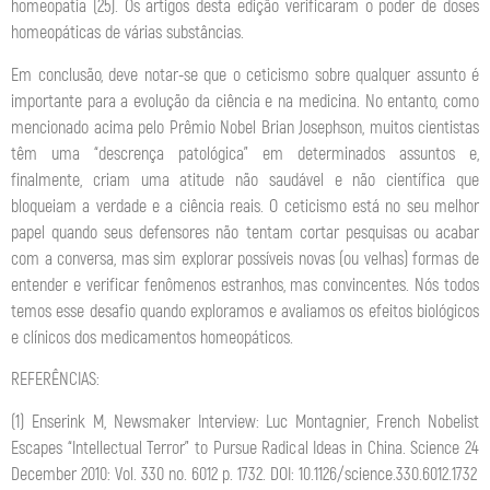
homeopatia (25). Os artigos desta edição verificaram o poder de doses
homeopáticas de várias substâncias.
Em conclusão, deve notar-se que o ceticismo sobre qualquer assunto é
importante para a evolução da ciência e na medicina. No entanto, como
mencionado acima pelo Prêmio Nobel Brian Josephson, muitos cientistas
têm uma “descrença patológica” em determinados assuntos e,
finalmente, criam uma atitude não saudável e não científica que
bloqueiam a verdade e a ciência reais. O ceticismo está no seu melhor
papel quando seus defensores não tentam cortar pesquisas ou acabar
com a conversa, mas sim explorar possíveis novas (ou velhas) formas de
entender e verificar fenômenos estranhos, mas convincentes. Nós todos
temos esse desafio quando exploramos e avaliamos os efeitos biológicos
e clínicos dos medicamentos homeopáticos.
REFERÊNCIAS:
(1) Enserink M, Newsmaker Interview: Luc Montagnier, French Nobelist
Escapes “Intellectual Terror” to Pursue Radical Ideas in China. Science 24
December 2010: Vol. 330 no. 6012 p. 1732. DOI: 10.1126/science.330.6012.1732