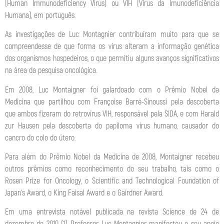
(Human Immunodeficiency Virus) ou VIH (Vírus da Imunodeficiência
Humana), em português.
As investigações de Luc Montagnier contribuíram muito para que se
compreendesse de que forma os vírus alteram a informação genética
dos organismos hospedeiros, o que permitiu alguns avanços significativos
na área da pesquisa oncológica.
Em 2008, Luc Montaigner foi galardoado com o Prêmio Nobel da
Medicina que partilhou com Françoise Barré-Sinoussi pela descoberta
que ambos fizeram do retrovírus VIH, responsável pela SIDA, e com Harald
zur Hausen pela descoberta do papiloma vírus humano, causador do
cancro do colo do útero.
Para além do Prêmio Nobel da Medicina de 2008, Montaigner recebeu
outros prêmios como reconhecimento do seu trabalho, tais como o
Rosen Prize for Oncology, o Scientific and Technological Foundation of
Japan’s Award, o King Faisal Award e o Gairdner Award.
Em uma entrevista notável publicada na revista Science de 24 de