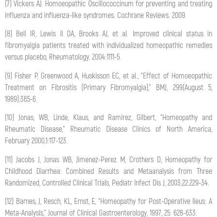
(7) Vickers AJ. Homoeopathic Oscillococcinum for preventing and treating
influenza and influenza-like syndromes. Cochrane Reviews. 2009.
(8) Bell IR, Lewis II DA, Brooks AJ, et al. Improved clinical status in
fibromyalgia patients treated with individualized homeopathic remedies
versus placebo, Rheumatology. 2004:1111-5.
(9) Fisher P, Greenwood A, Huskisson EC, et al., “Effect of Homoeopathic
Treatment on Fibrositis (Primary Fibromyalgia),” BMJ, 299(August 5,
1989):365-6.
(10) Jonas, WB, Linde, Klaus, and Ramirez, Gilbert, “Homeopathy and
Rheumatic Disease,” Rheumatic Disease Clinics of North America,
February 2000,1:117-123.
(11) Jacobs J, Jonas WB, Jimenez-Perez M, Crothers D, Homeopathy for
Childhood Diarrhea: Combined Results and Metaanalysis from Three
Randomized, Controlled Clinical Trials, Pediatr Infect Dis J, 2003;22:229-34.
(12) Barnes, J, Resch, KL, Ernst, E, “Homeopathy for Post-Operative Ileus: A
Meta-Analysis,” Journal of Clinical Gastroenterology, 1997, 25: 628-633.