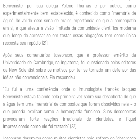
Benveniste, por sua colega Yolène Thomas e por outros, como
experimentalmente bem estabelecido, é conhecido como “memória da
água”. Se válido, esse seria de maior importância do que a homeopatia
em si, e que atesta a visão limitada da comunidade científica moderna
que, longe de apressar-se em testar essas alegações, tem como única
resposta seu repúdio (21).
Após seus comentários, Josephson, que é professor emérito da
Universidade de Cambridge, na Inglaterra, foi questionado pelos editores
da New Scientist sobre os motivos por ter se tornado um defensor das
idéias não convencionais. Ele respondeu:
“Eu fui a uma conferência onde o imunologista francês Jacques
Benveniste estava falando pela primeira vez sobre sua descoberta de que
a água tem uma ‘memória’ de compostos que foram dissolvidos nela – o
que poderia explicar como a homeopatia funciona. Suas descobertas
provocaram forte reações irracionais de cientistas, e fiquei
impressionado como ele foi tratado” (22).
Josephson descreveu como muitos cientistas hoje sofrem de “descrença