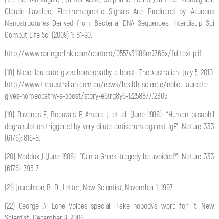
Claude Lavallee, Electromagnetic Signals Are Produced by Aqueous
Nanostructures Derived from Bacterial DNA Sequences. Interdiscip Sci
Comput Life Sci (2009) 1: 81-90.
http://www.springerlink.com/content/0557v31188m3766x/fulltext.pdf
(18) Nobel laureate gives homeopathy a boost. The Australian. July 5, 2010.
http://www.theaustralian.com.au/news/health-science/nobel-laureate-
gives-homeopathy-a-boost/story-e6frg8y6-1225887772305
(19) Davenas E, Beauvais F, Amara J, et al. (June 1988). “Human basophil
degranulation triggered by very dilute antiserum against IgE”. Nature 333
(6176): 816-8.
(20) Maddox J (June 1988). “Can a Greek tragedy be avoided?”. Nature 333
(6176): 795-7.
(21) Josephson, B. D., Letter, New Scientist, November 1, 1997.
(22) George A. Lone Voices special: Take nobody’s word for it. New
Scientist. December 9, 2006.