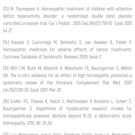
(13) M, Thurneysen A. Homeopathic treatment of children with attention
deficit hyperactivity disorder: a randomised, double blind, placebo
controlled crossover trial. Eur J Pediatr. 2005 Dec;164(12):758-67. Epub 2005
Jul 27.
(14) Kassab S, Cummings M, Berkovitz S, van Haselen R, Fisher P.
Homeopathic medicines for adverse effects of cancer treatments.
Cochrane Database of Systematic Reviews 2009, Issue 2.
(15) Witt CM, Bluth M, Albrecht H, Weisshuhn TE, Baumgartner S, Willich
SN. The in vitro evidence for an effect of high homeopathic potencies–a
systematic review of the literature. Complement Ther Med. 2007
Jun;15(2):128-38. Epub 2007 Mar 28.
(16) Endler PC, Thieves K, Reich C, Matthiessen P, Bonamin L, Scherr C,
Baumgartner S. Repetitions of fundamental research models for
homeopathically prepared dilutions beyond 10-23: a bibliometric study.
Homeopathy, 2010; 99: 25-36.
(17) Luc Montagnier, Jamal Aissa, Stéphane Ferris, Jean-Luc Montagnier,