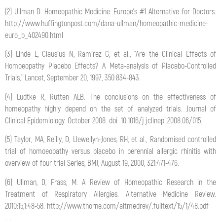
(2) Ullman D. Homeopathic Medicine: Europe’s #1 Alternative for Doctors.
http://www.huffingtonpost.com/dana-ullman/homeopathic-medicine-
euro_b_402490.html
(3) Linde L, Clausius N, Ramirez G, et al., “Are the Clinical Effects of
Homoeopathy Placebo Effects? A Meta-analysis of Placebo-Controlled
Trials,” Lancet, September 20, 1997, 350:834-843.
(4) Lüdtke R, Rutten ALB. The conclusions on the effectiveness of
homeopathy highly depend on the set of analyzed trials. Journal of
Clinical Epidemiology. October 2008. doi: 10.1016/j.jclinepi.2008.06/015.
(5) Taylor, MA, Reilly, D, Llewellyn-Jones, RH, et al., Randomised controlled
trial of homoeopathy versus placebo in perennial allergic rhinitis with
overview of four trial Series, BMJ, August 19, 2000, 321:471-476.
(6) Ullman, D, Frass, M. A Review of Homeopathic Research in the
Treatment of Respiratory Allergies. Alternative Medicine Review.
2010:15,1:48-58. http://www.thorne.com/altmedrev/.fulltext/15/1/48.pdf