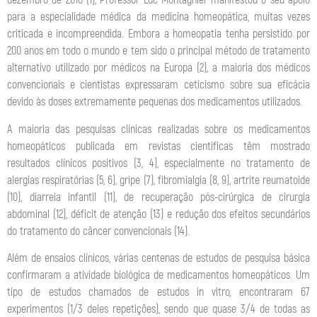
dezembro de 2010 (1), Professor Luc Montagnier manifestou o seu apoio
para a especialidade médica da medicina homeopática, muitas vezes
criticada e incompreendida. Embora a homeopatia tenha persistido por
200 anos em todo o mundo e tem sido o principal método de tratamento
alternativo utilizado por médicos na Europa (2), a maioria dos médicos
convencionais e cientistas expressaram ceticismo sobre sua eficácia
devido às doses extremamente pequenas dos medicamentos utilizados.
A maioria das pesquisas clínicas realizadas sobre os medicamentos
homeopáticos publicada em revistas científicas têm mostrado
resultados clínicos positivos (3, 4), especialmente no tratamento de
alergias respiratórias (5, 6), gripe (7), fibromialgia (8, 9), artrite reumatoide
(10), diarreia infantil (11), de recuperação pós-cirúrgica de cirurgia
abdominal (12), déficit de atenção (13) e redução dos efeitos secundários
do tratamento do câncer convencionais (14).
Além de ensaios clínicos, várias centenas de estudos de pesquisa básica
confirmaram a atividade biológica de medicamentos homeopáticos. Um
tipo de estudos chamados de estudos in vitro, encontraram 67
experimentos (1/3 deles repetições), sendo que quase 3/4 de todas as