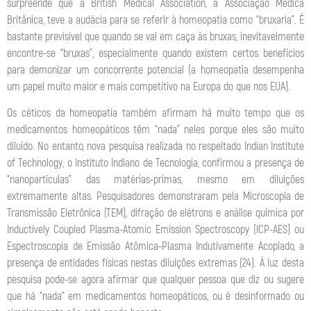
surpreende que a British Medical Association, a Associação Médica
Britânica, teve a audácia para se referir à homeopatia como “bruxaria”. É
bastante previsível que quando se vai em caça às bruxas, inevitavelmente
encontre-se “bruxas”, especialmente quando existem certos benefícios
para demonizar um concorrente potencial (a homeopatia desempenha
um papel muito maior e mais competitivo na Europa do que nos EUA).
Os céticos da homeopatia também afirmam há muito tempo que os
medicamentos homeopáticos têm “nada” neles porque eles são muito
diluído. No entanto, nova pesquisa realizada no respeitado Indian Institute
of Technology, o Instituto Indiano de Tecnologia, confirmou a presença de
“nanopartículas” das matérias-primas, mesmo em diluições
extremamente altas. Pesquisadores demonstraram pela Microscopia de
Transmissão Eletrônica (TEM), difração de elétrons e análise química por
Inductively Coupled Plasma-Atomic Emission Spectroscopy (ICP-AES) ou
Espectroscopia de Emissão Atômica-Plasma Indutivamente Acoplado, a
presença de entidades físicas nestas diluições extremas (24). À luz desta
pesquisa pode-se agora afirmar que qualquer pessoa que diz ou sugere
que há “nada” em medicamentos homeopáticos, ou é desinformado ou