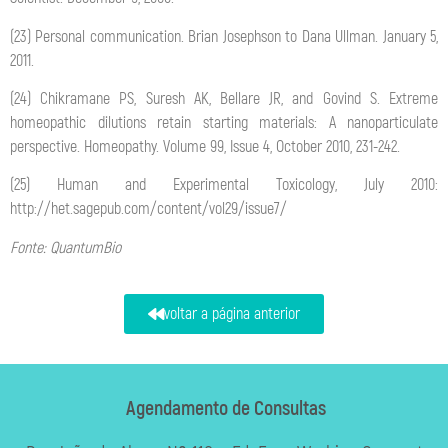
(23) Personal communication. Brian Josephson to Dana Ullman. January 5,
2011.
(24) Chikramane PS, Suresh AK, Bellare JR, and Govind S. Extreme
homeopathic dilutions retain starting materials: A nanoparticulate
perspective. Homeopathy. Volume 99, Issue 4, October 2010, 231-242.
(25) Human and Experimental Toxicology, July 2010:
http://het.sagepub.com/content/vol29/issue7/
Fonte: QuantumBio
voltar a página anterior
Agendamento de Consultas