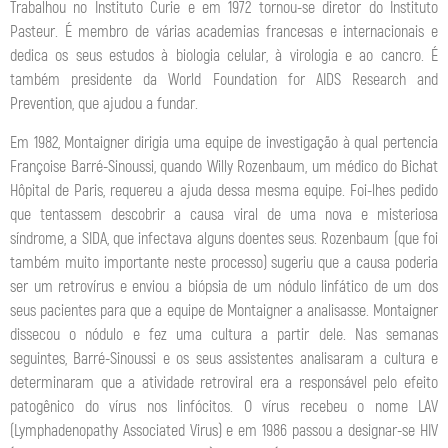
Trabalhou no Instituto Curie e em 1972 tornou-se diretor do Instituto
Pasteur. É membro de várias academias francesas e internacionais e
dedica os seus estudos à biologia celular, à virologia e ao cancro. É
também presidente da World Foundation for AIDS Research and
Prevention, que ajudou a fundar.
Em 1982, Montaigner dirigia uma equipe de investigação à qual pertencia
Françoise Barré-Sinoussi, quando Willy Rozenbaum, um médico do Bichat
Hôpital de Paris, requereu a ajuda dessa mesma equipe. Foi-lhes pedido
que tentassem descobrir a causa viral de uma nova e misteriosa
síndrome, a SIDA, que infectava alguns doentes seus. Rozenbaum (que foi
também muito importante neste processo) sugeriu que a causa poderia
ser um retrovírus e enviou a biópsia de um nódulo linfático de um dos
seus pacientes para que a equipe de Montaigner a analisasse. Montaigner
dissecou o nódulo e fez uma cultura a partir dele. Nas semanas
seguintes, Barré-Sinoussi e os seus assistentes analisaram a cultura e
determinaram que a atividade retroviral era a responsável pelo efeito
patogênico do vírus nos linfócitos. O vírus recebeu o nome LAV
(Lymphadenopathy Associated Virus) e em 1986 passou a designar-se HIV