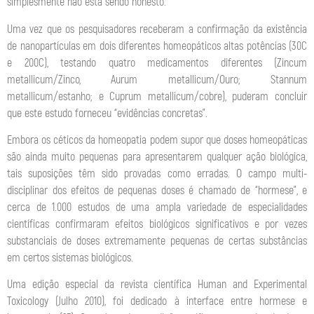
simplesmente não está sendo honesto.
Uma vez que os pesquisadores receberam a confirmação da existência
de nanopartículas em dois diferentes homeopáticos altas potências (30C
e 200C), testando quatro medicamentos diferentes (Zincum
metallicum/Zinco, Aurum metallicum/Ouro; Stannum
metallicum/estanho; e Cuprum metallicum/cobre), puderam concluir
que este estudo forneceu “evidências concretas”.
Embora os céticos da homeopatia podem supor que doses homeopáticas
são ainda muito pequenas para apresentarem qualquer ação biológica,
tais suposições têm sido provadas como erradas. O campo multi-
disciplinar dos efeitos de pequenas doses é chamado de “hormese”, e
cerca de 1.000 estudos de uma ampla variedade de especialidades
científicas confirmaram efeitos biológicos significativos e por vezes
substanciais de doses extremamente pequenas de certas substâncias
em certos sistemas biológicos.
Uma edição especial da revista científica Human and Experimental
Toxicology (Julho 2010), foi dedicado à interface entre hormese e