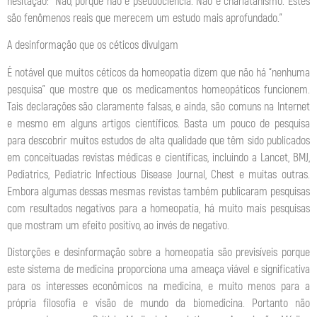
hesitação: “Não, porque não é pseudociência. Não é charlatanismo. Estes
são fenômenos reais que merecem um estudo mais aprofundado.”
A desinformação que os céticos divulgam
É notável que muitos céticos da homeopatia dizem que não há “nenhuma
pesquisa” que mostre que os medicamentos homeopáticos funcionem.
Tais declarações são claramente falsas, e ainda, são comuns na Internet
e mesmo em alguns artigos científicos. Basta um pouco de pesquisa
para descobrir muitos estudos de alta qualidade que têm sido publicados
em conceituadas revistas médicas e científicas, incluindo a Lancet, BMJ,
Pediatrics, Pediatric Infectious Disease Journal, Chest e muitas outras.
Embora algumas dessas mesmas revistas também publicaram pesquisas
com resultados negativos para a homeopatia, há muito mais pesquisas
que mostram um efeito positivo, ao invés de negativo.
Distorções e desinformação sobre a homeopatia são previsíveis porque
este sistema de medicina proporciona uma ameaça viável e significativa
para os interesses econômicos na medicina, e muito menos para a
própria filosofia e visão de mundo da biomedicina. Portanto não