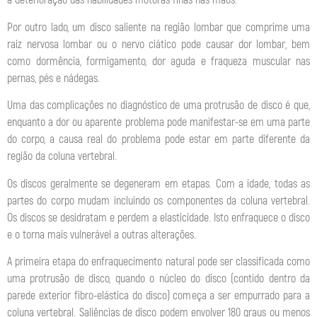
a deterioração das habilidades motoras finas nas mãos.
Por outro lado, um disco saliente na região lombar que comprime uma
raiz nervosa lombar ou o nervo ciático pode causar dor lombar, bem
como dormência, formigamento, dor aguda e fraqueza muscular nas
pernas, pés e nádegas.
Uma das complicações no diagnóstico de uma protrusão de disco é que,
enquanto a dor ou aparente problema pode manifestar-se em uma parte
do corpo, a causa real do problema pode estar em parte diferente da
região da coluna vertebral.
Os discos geralmente se degeneram em etapas. Com a idade, todas as
partes do corpo mudam incluindo os componentes da coluna vertebral.
Os discos se desidratam e perdem a elasticidade. Isto enfraquece o disco
e o torna mais vulnerável a outras alterações.
A primeira etapa do enfraquecimento natural pode ser classificada como
uma protrusão de disco, quando o núcleo do disco (contido dentro da
parede exterior fibro-elástica do disco) começa a ser empurrado para a
coluna vertebral. Saliências de disco podem envolver 180 graus ou menos