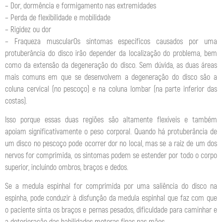
– Dor, dormência e formigamento nas extremidades
– Perda de flexibilidade e mobilidade
– Rigidez ou dor
– Fraqueza muscularOs sintomas específicos causados por uma
protuberância do disco irão depender da localização do problema, bem
como da extensão da degeneração do disco. Sem dúvida, as duas áreas
mais comuns em que se desenvolvem a degeneração do disco são a
coluna cervical (no pescoço) e na coluna lombar (na parte inferior das
costas).
Isso porque essas duas regiões são altamente flexíveis e também
apoiam significativamente o peso corporal. Quando há protuberância de
um disco no pescoço pode ocorrer dor no local, mas se a raiz de um dos
nervos for comprimida, os sintomas podem se estender por todo o corpo
superior, incluindo ombros, braços e dedos.
Se a medula espinhal for comprimida por uma saliência do disco na
espinha, pode conduzir à disfunção da medula espinhal que faz com que
o paciente sinta os braços e pernas pesados, dificuldade para caminhar e