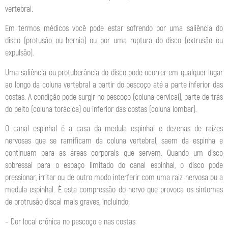
vertebral.
Em termos médicos você pode estar sofrendo por uma saliência do
disco (protusão ou hernia) ou por uma ruptura do disco (extrusão ou
expulsão).
Uma saliência ou protuberância do disco pode ocorrer em qualquer lugar
ao longo da coluna vertebral a partir do pescoço até a parte inferior das
costas. A condição pode surgir no pescoço (coluna cervical), parte de trás
do peito (coluna torácica) ou inferior das costas (coluna lombar).
O canal espinhal é a casa da medula espinhal e dezenas de raízes
nervosas que se ramificam da coluna vertebral, saem da espinha e
continuam para as áreas corporais que servem. Quando um disco
sobressai para o espaço limitado do canal espinhal, o disco pode
pressionar, irritar ou de outro modo interferir com uma raiz nervosa ou a
medula espinhal. É esta compressão do nervo que provoca os sintomas
de protrusão discal mais graves, incluindo:
– Dor local crônica no pescoço e nas costas