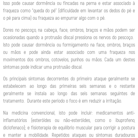
Isso pode causar dormência ou fincadas na perna e estar associado à
fraqueza como “queda do pé” (dificuldade em levantar os dedos do pé e
o pé para cima) ou fraqueza ao empurrar algo com o pé.
Dores no pescoço, na cabeça, face, ombros, braços e mãos podem ser
ocasionadas quando a protrusão discal pressiona os nervos do pescoço.
Isto pode causar dormência ou formigamento na face, ombros, braços
ou mãos e pode ainda estar associado com uma fraqueza nos
movimentos dos ombros, cotovelos, punhos ou mãos. Cada um destes
sintomas pode indicar uma protrusão discal.
Os principais sintomas decorrentes do primeiro ataque geralmente se
estabelecem ao longo das primeiras seis semanas e o restante
geralmente se instala ao longo das seis semanas seguintes de
tratamento. Durante este período o foco é em reduzir a irritação.
Na medicina convencional, isto pode incluir: medicamentos anti-
inflamatórios (esteróides ou não-esteróides, como o ibuprofeno,
diclofenaco); e fisioterapia de equilíbrio muscular para corrigir a postura
e manter a mobilidade. Repetidos ataques ou sintomas duradouros