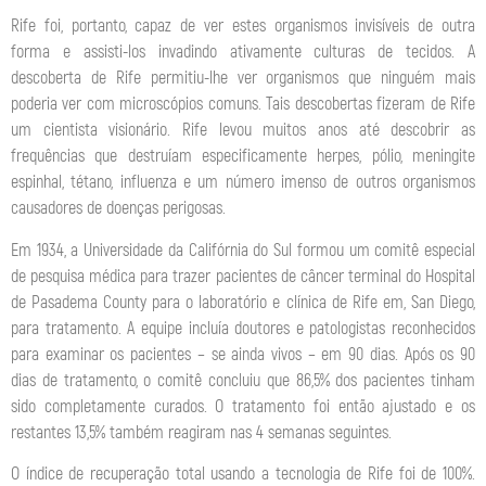
Rife foi, portanto, capaz de ver estes organismos invisíveis de outra
forma e assisti-los invadindo ativamente culturas de tecidos. A
descoberta de Rife permitiu-lhe ver organismos que ninguém mais
poderia ver com microscópios comuns. Tais descobertas fizeram de Rife
um cientista visionário. Rife levou muitos anos até descobrir as
frequências que destruíam especificamente herpes, pólio, meningite
espinhal, tétano, influenza e um número imenso de outros organismos
causadores de doenças perigosas.
Em 1934, a Universidade da Califórnia do Sul formou um comitê especial
de pesquisa médica para trazer pacientes de câncer terminal do Hospital
de Pasadema County para o laboratório e clínica de Rife em, San Diego,
para tratamento. A equipe incluía doutores e patologistas reconhecidos
para examinar os pacientes – se ainda vivos – em 90 dias. Após os 90
dias de tratamento, o comitê concluiu que 86,5% dos pacientes tinham
sido completamente curados. O tratamento foi então ajustado e os
restantes 13,5% também reagiram nas 4 semanas seguintes.
O índice de recuperação total usando a tecnologia de Rife foi de 100%.