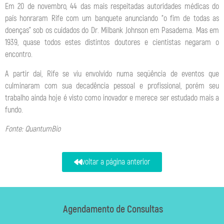
Em 20 de novembro, 44 das mais respeitadas autoridades médicas do
país honraram Rife com um banquete anunciando “o fim de todas as
doenças” sob os cuidados do Dr. Milbank Johnson em Pasadema. Mas em
1939, quase todos estes distintos doutores e cientistas negaram o
encontro.
A partir dai, Rife se viu envolvido numa seqüência de eventos que
culminaram com sua decadência pessoal e profissional, porém seu
trabalho ainda hoje é visto como inovador e merece ser estudado mais a
fundo.
Fonte: QuantumBio
voltar a página anterior
Agendamento de Consultas