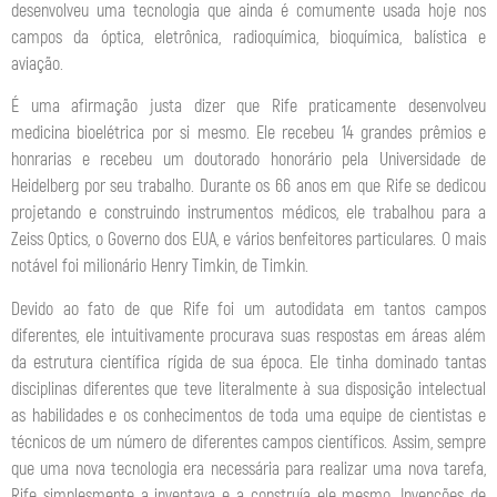
desenvolveu uma tecnologia que ainda é comumente usada hoje nos
campos da óptica, eletrônica, radioquímica, bioquímica, balística e
aviação.
É uma afirmação justa dizer que Rife praticamente desenvolveu
medicina bioelétrica por si mesmo. Ele recebeu 14 grandes prêmios e
honrarias e recebeu um doutorado honorário pela Universidade de
Heidelberg por seu trabalho. Durante os 66 anos em que Rife se dedicou
projetando e construindo instrumentos médicos, ele trabalhou para a
Zeiss Optics, o Governo dos EUA, e vários benfeitores particulares. O mais
notável foi milionário Henry Timkin, de Timkin.
Devido ao fato de que Rife foi um autodidata em tantos campos
diferentes, ele intuitivamente procurava suas respostas em áreas além
da estrutura científica rígida de sua época. Ele tinha dominado tantas
disciplinas diferentes que teve literalmente à sua disposição intelectual
as habilidades e os conhecimentos de toda uma equipe de cientistas e
técnicos de um número de diferentes campos científicos. Assim, sempre
que uma nova tecnologia era necessária para realizar uma nova tarefa,
Rife simplesmente a inventava e a construía ele mesmo. Invenções de